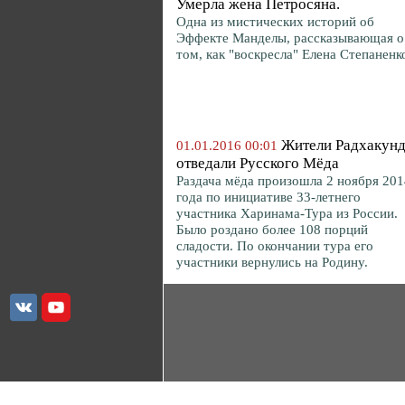
Умерла жена Петросяна.
Одна из мистических историй об
Эффекте Манделы, рассказывающая о
том, как "воскресла" Елена Степаненк
Жители Радхакун
01.01.2016 00:01
отведали Русского Мёда
Раздача мёда произошла 2 ноября 201
года по инициативе 33-летнего
участника Харинама-Тура из России.
Было роздано более 108 порций
сладости. По окончании тура его
участники вернулись на Родину.