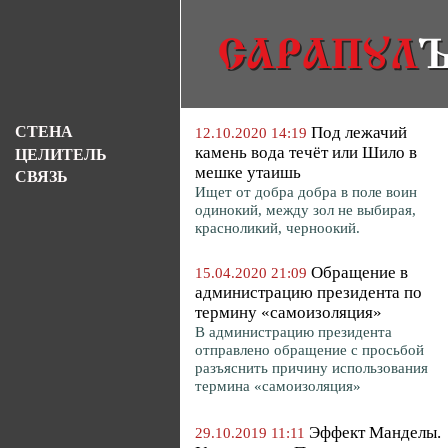
СТЕНА
Под лежачий
12.10.2020 14:19
камень вода течёт или Шило в
ЦЕЛИТЕЛЬ
мешке утаишь
СВЯЗЬ
Ищет от добра добра в поле воин
одинокий, между зол не выбирая,
красноликий, черноокий.
Обращение в
15.04.2020 21:09
администрацию президента по
термину «самоизоляция»
В администрацию президента
отправлено обращение с просьбой
разъяснить причину использования
термина «самоизоляция»
Эффект Манделы.
29.10.2019 11:11